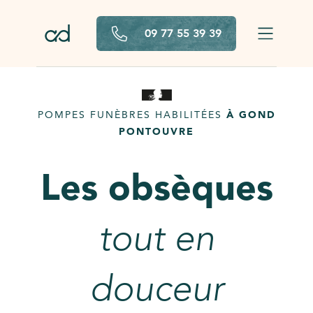
Aller au contenu principal
09 77 55 39 39
POMPES FUNÈBRES HABILITÉES
À GOND
PONTOUVRE
Les obsèques
tout en
douceur