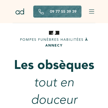
Aller au contenu principal
09 77 55 39 39
POMPES FUNÈBRES HABILITÉES
À
ANNECY
Les obsèques
tout en
douceur