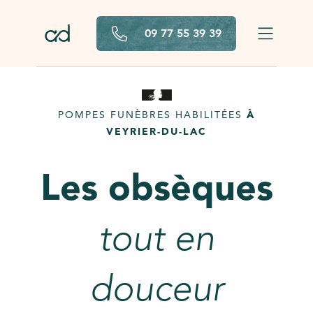
Aller au contenu principal
09 77 55 39 39
POMPES FUNÈBRES HABILITÉES
À
VEYRIER-DU-LAC
Les obsèques
tout en
douceur