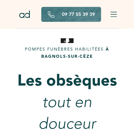
Aller au contenu principal
09 77 55 39 39
POMPES FUNÈBRES HABILITÉES
À
BAGNOLS-SUR-CÈZE
Les obsèques
tout en
douceur