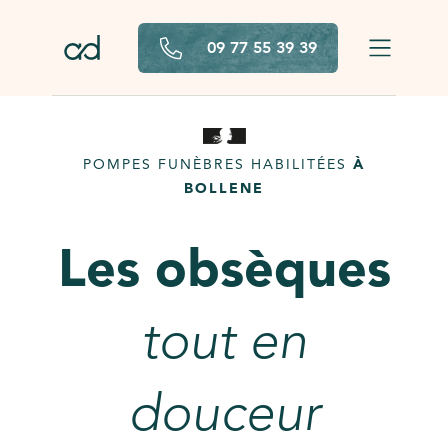
Aller au contenu principal
09 77 55 39 39
POMPES FUNÈBRES HABILITÉES
À
BOLLENE
Les obsèques
tout en
douceur