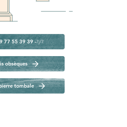
9 77 55 39 39 -
7j/7
is obsèques
pierre tombale