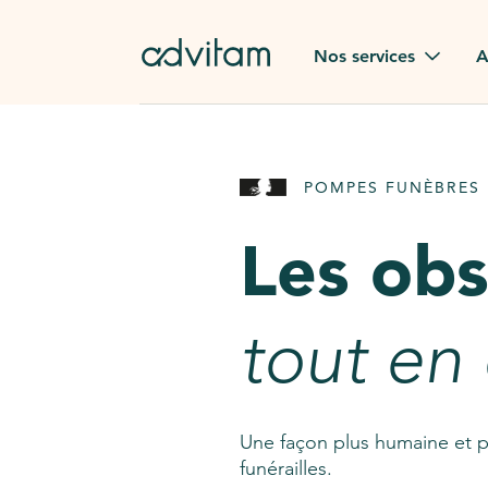
Aller au contenu principal
Nos services
A
Obsèques
Avis des
POMPES FUNÈBRES 
Rapatriement à
Nos en
l'étranger
Les ob
Advitam
Pierre tombale
Une que
tout en
Fleurs de deuil
Consult
AssistGPT
Nos services en plus
Une façon plus humaine et p
funérailles.