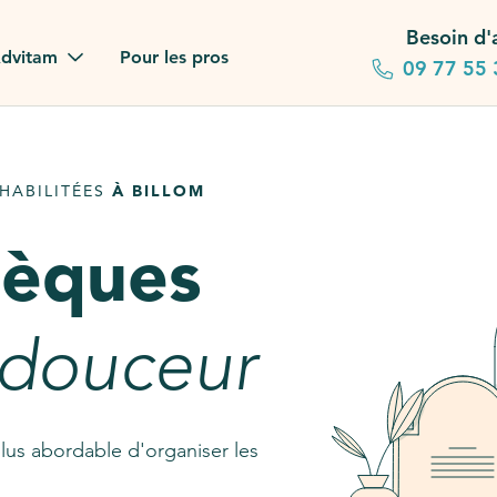
Besoin d'
dvitam
Pour les pros
09 77 55 
 familles
HABILITÉES
À BILLOM
gagements
sèques
 dans la presse
stion ?
 douceur
ez notre FAQ
lus abordable d'organiser les