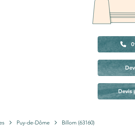
0
Dev
Devis 
es
Puy-de-Dôme
Billom (63160)