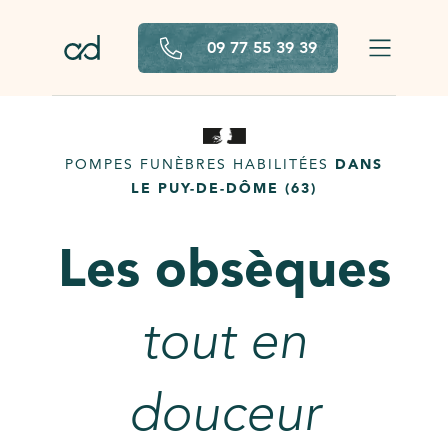
Aller au contenu principal
09 77 55 39 39
POMPES FUNÈBRES HABILITÉES
DANS
LE PUY-DE-DÔME (63)
Les obsèques
tout en
douceur