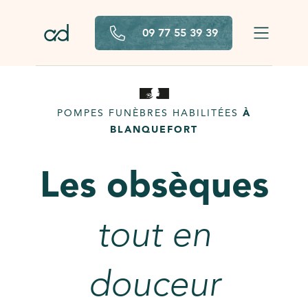
Aller au contenu principal
09 77 55 39 39
POMPES FUNÈBRES HABILITÉES
À
BLANQUEFORT
Les obsèques
tout en
douceur