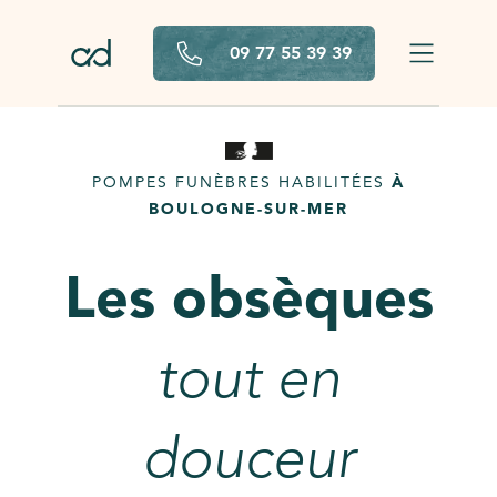
Aller au contenu principal
09 77 55 39 39
POMPES FUNÈBRES HABILITÉES
À
BOULOGNE-SUR-MER
Les obsèques
tout en
douceur