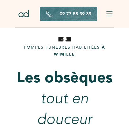
Aller au contenu principal
09 77 55 39 39
POMPES FUNÈBRES HABILITÉES
À
WIMILLE
Les obsèques
tout en
douceur