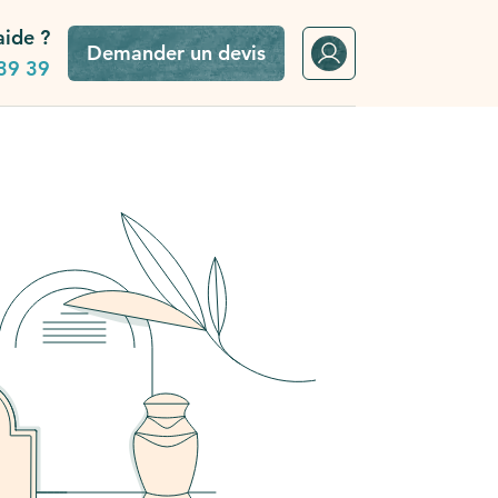
aide ?
Demander un devis
39 39