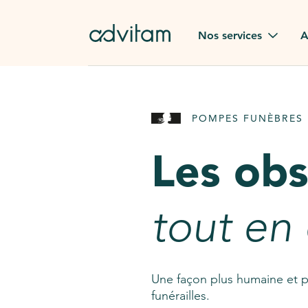
Aller au contenu principal
Nos services
A
Obsèques
Avis des
POMPES FUNÈBRES 
Rapatriement à
Nos en
l'étranger
Les ob
Advitam
Pierre tombale
Une que
tout en
Fleurs de deuil
Consult
AssistGPT
Nos services en plus
Une façon plus humaine et p
funérailles.