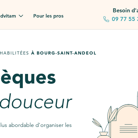
Besoin d'
dvitam
Pour les pros
09 77 55 
 familles
HABILITÉES
À BOURG-SAINT-ANDEOL
gagements
sèques
 dans la presse
stion ?
 douceur
ez notre FAQ
lus abordable d'organiser les