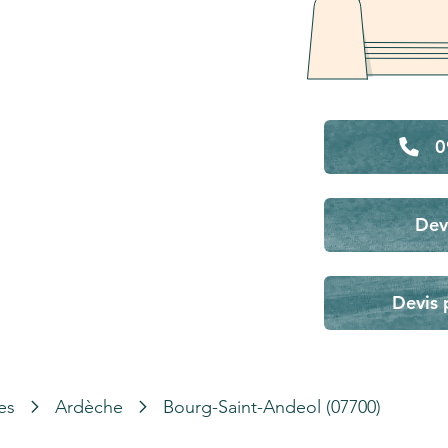
0
Dev
Devis 
es
Ardèche
Bourg-Saint-Andeol (07700)