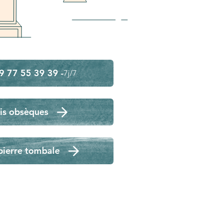
9 77 55 39 39 -
7j/7
is obsèques
pierre tombale