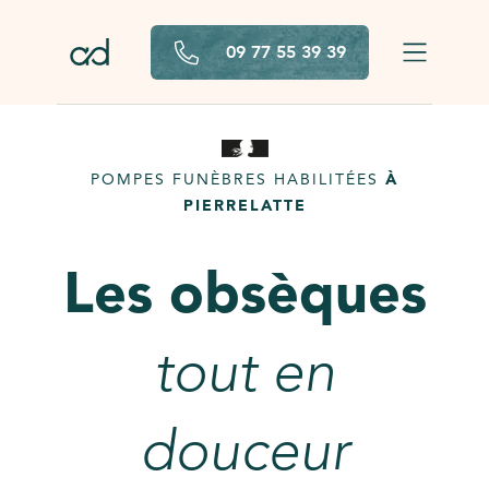
Aller au contenu principal
09 77 55 39 39
POMPES FUNÈBRES HABILITÉES
À
PIERRELATTE
Les obsèques
tout en
douceur