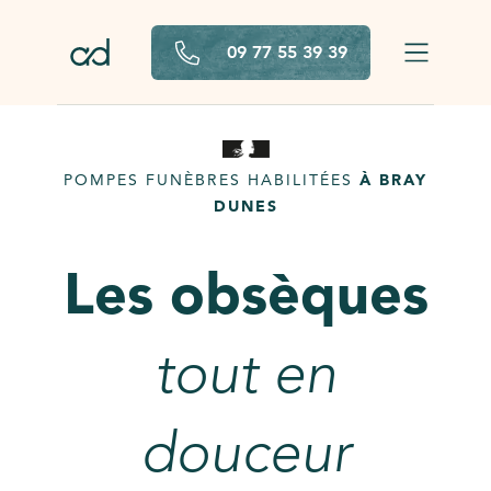
Aller au contenu principal
09 77 55 39 39
POMPES FUNÈBRES HABILITÉES
À BRAY
DUNES
Les obsèques
tout en
douceur