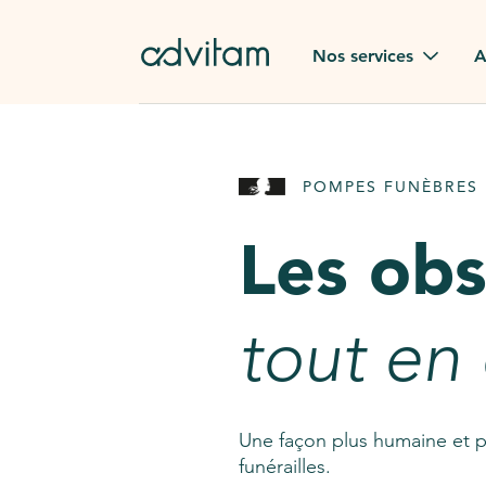
Aller au contenu principal
Nos services
A
Obsèques
Avis des
POMPES FUNÈBRES 
Rapatriement à
Nos en
l'étranger
Les ob
Advitam
Pierre tombale
Une que
tout en
Fleurs de deuil
Consult
AssistGPT
Nos services en plus
Une façon plus humaine et p
funérailles.