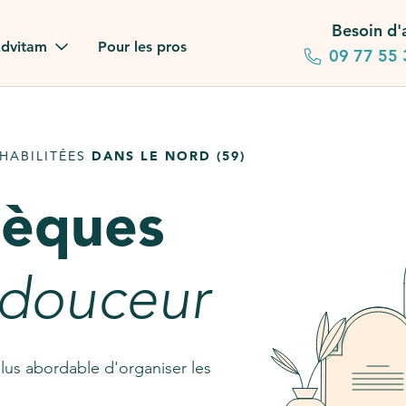
Besoin d'
dvitam
Pour les pros
09 77 55 
 familles
HABILITÉES
DANS LE NORD (59)
gagements
sèques
 dans la presse
stion ?
 douceur
ez notre FAQ
lus abordable d'organiser les