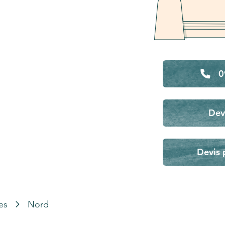
0
Dev
Devis 
es
Nord