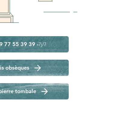
9 77 55 39 39 -
7j/7
is obsèques
pierre tombale