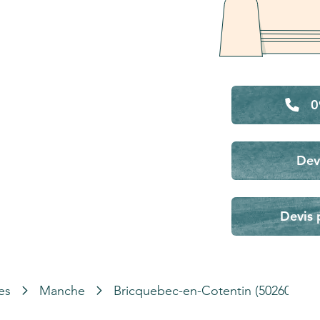
0
Dev
Devis 
es
Manche
Bricquebec-en-Cotentin (50260)