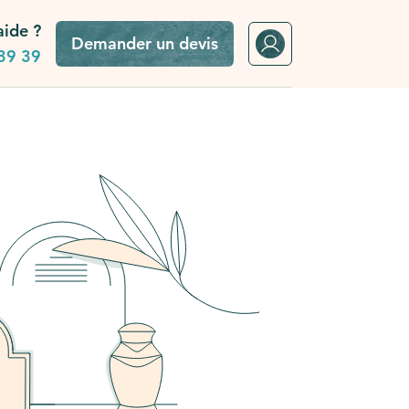
aide ?
Demander un devis
39 39