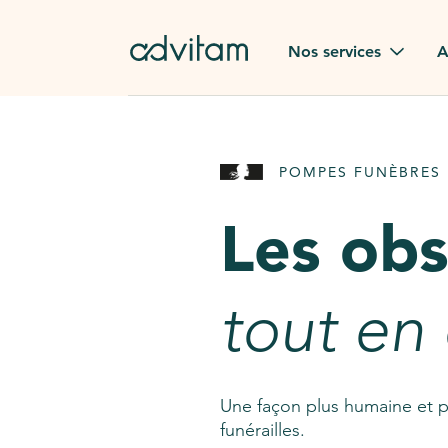
Aller au contenu principal
Nos services
A
Obsèques
Avis des
POMPES FUNÈBRES 
Rapatriement à
Nos en
l'étranger
Les ob
Advitam
Pierre tombale
Une que
tout en
Fleurs de deuil
Consult
AssistGPT
Nos services en plus
Une façon plus humaine et p
funérailles.