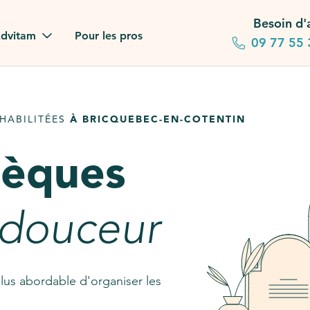
Besoin d'
dvitam
Pour les pros
09 77 55 
 familles
HABILITÉES
À BRICQUEBEC-EN-COTENTIN
gagements
sèques
 dans la presse
stion ?
 douceur
ez notre FAQ
lus abordable d'organiser les