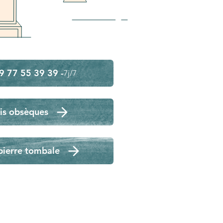
9 77 55 39 39 -
7j/7
is obsèques
pierre tombale