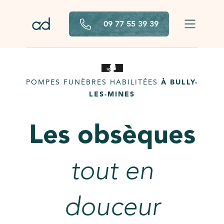
Aller au contenu principal
09 77 55 39 39
POMPES FUNÈBRES HABILITÉES
À BULLY-
LES-MINES
Les obsèques
tout en
douceur