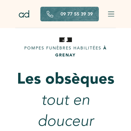
Aller au contenu principal
09 77 55 39 39
POMPES FUNÈBRES HABILITÉES
À
GRENAY
Les obsèques
tout en
douceur