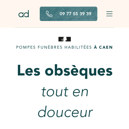
Aller au contenu principal
09 77 55 39 39
POMPES FUNÈBRES HABILITÉES
À CAEN
Les obsèques
tout en
douceur