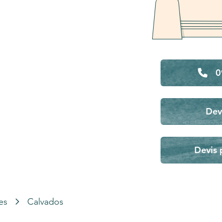
0
Dev
Devis 
es
Calvados