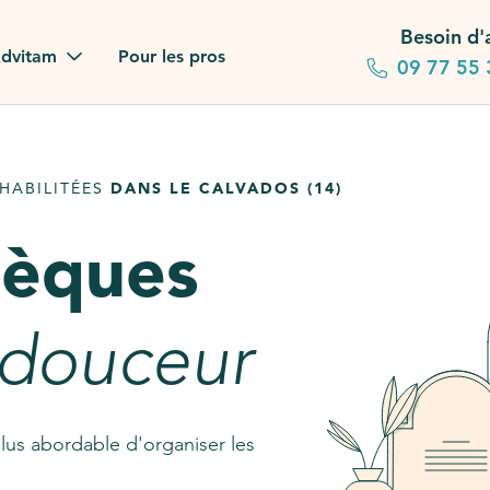
Besoin d'
dvitam
Pour les pros
09 77 55 
 familles
HABILITÉES
DANS LE CALVADOS (14)
gagements
sèques
 dans la presse
stion ?
 douceur
ez notre FAQ
lus abordable d'organiser les