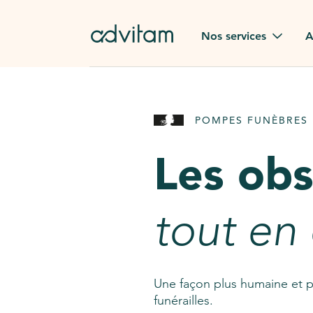
Aller au contenu principal
Nos services
A
Obsèques
Avis des
POMPES FUNÈBRES 
Rapatriement à
Nos en
l'étranger
Les ob
Advitam
Pierre tombale
Une que
tout en
Fleurs de deuil
Consult
AssistGPT
Nos services en plus
Une façon plus humaine et p
funérailles.