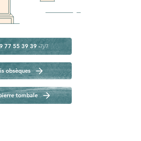
9 77 55 39 39 -
7j/7
is obsèques
pierre tombale