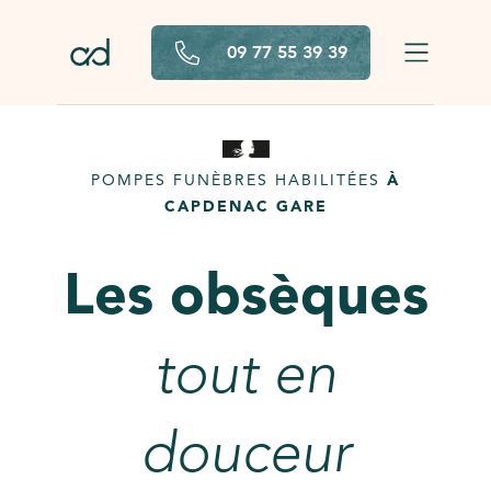
Aller au contenu principal
09 77 55 39 39
POMPES FUNÈBRES HABILITÉES
À
CAPDENAC GARE
Les obsèques
tout en
douceur