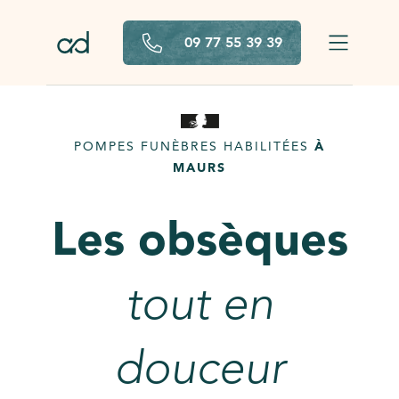
Aller au contenu principal
09 77 55 39 39
POMPES FUNÈBRES HABILITÉES
À
MAURS
Les obsèques
tout en
douceur