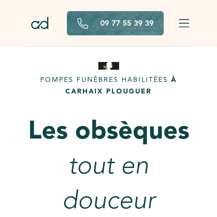
Aller au contenu principal
09 77 55 39 39
POMPES FUNÈBRES HABILITÉES
À
CARHAIX PLOUGUER
Les obsèques
tout en
douceur