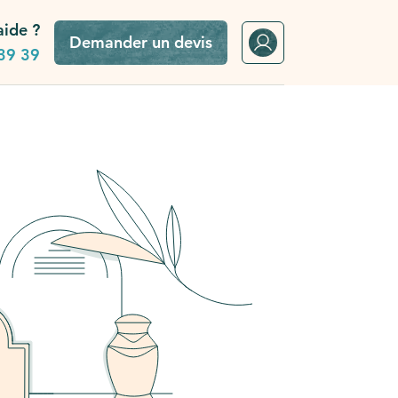
aide ?
Demander un devis
39 39