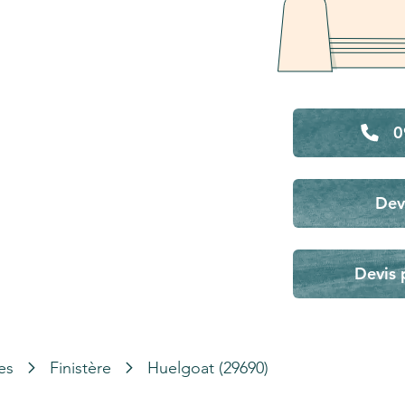
0
Dev
Devis 
es
Finistère
Huelgoat (29690)