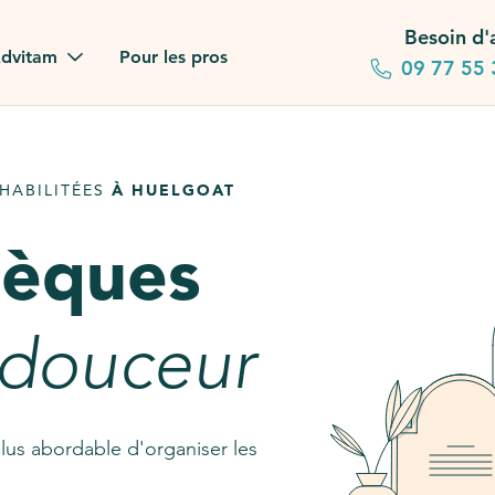
Besoin d'
dvitam
Pour les pros
09 77 55 
 familles
HABILITÉES
À HUELGOAT
gagements
sèques
 dans la presse
stion ?
 douceur
ez notre FAQ
lus abordable d'organiser les