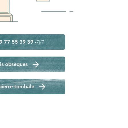
9 77 55 39 39 -
7j/7
is obsèques
pierre tombale