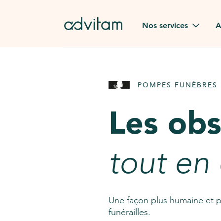
Aller au contenu principal
Nos services
A
Obsèques
Avis des
POMPES FUNÈBRES 
Rapatriement à
Nos en
l'étranger
Les ob
Advitam
Pierre tombale
Une que
tout en
Fleurs de deuil
Consult
AssistGPT
Nos services en plus
Une façon plus humaine et p
funérailles.