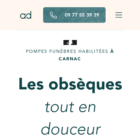
Aller au contenu principal
09 77 55 39 39
POMPES FUNÈBRES HABILITÉES
À
CARNAC
Les obsèques
tout en
douceur