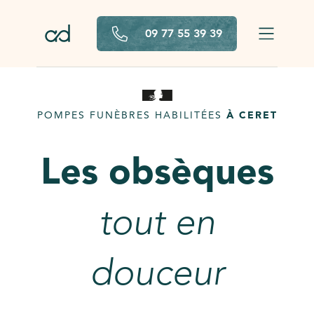
Aller au contenu principal
09 77 55 39 39
POMPES FUNÈBRES HABILITÉES
À CERET
Les obsèques
tout en
douceur