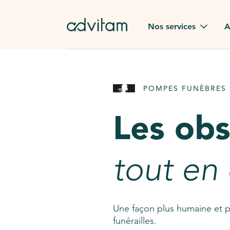
Aller au contenu principal
Nos services
A
Obsèques
Avis des
POMPES FUNÈBRES 
Rapatriement à
Nos en
l'étranger
Les ob
Advitam
Pierre tombale
Une que
tout en
Fleurs de deuil
Consult
AssistGPT
Nos services en plus
Une façon plus humaine et p
funérailles.