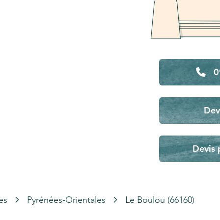
0
Dev
Devis 
es
Pyrénées-Orientales
Le Boulou (66160)