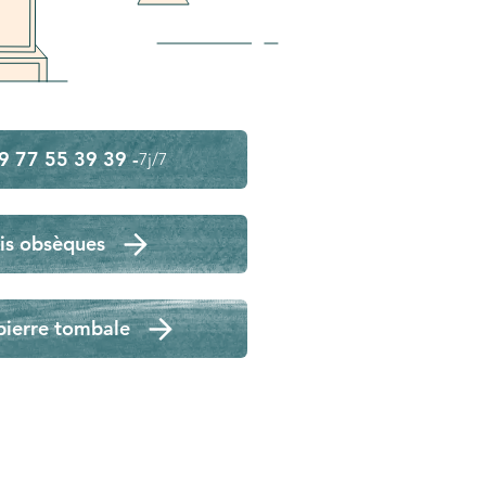
9 77 55 39 39 -
7j/7
is obsèques
pierre tombale