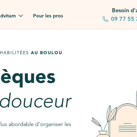
Besoin d'
dvitam
Pour les pros
09 77 55 
 familles
HABILITÉES
AU BOULOU
gagements
sèques
 dans la presse
stion ?
 douceur
ez notre FAQ
lus abordable d'organiser les