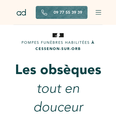
Aller au contenu principal
09 77 55 39 39
POMPES FUNÈBRES HABILITÉES
À
CESSENON-SUR-ORB
Les obsèques
tout en
douceur