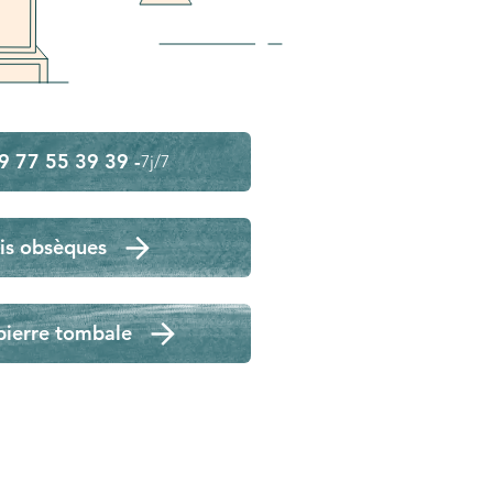
9 77 55 39 39 -
7j/7
is obsèques
pierre tombale