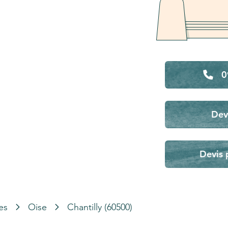
0
Dev
Devis 
es
Oise
Chantilly (60500)