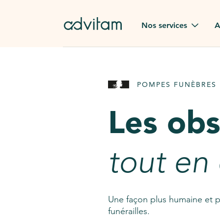
Aller au contenu principal
Nos services
A
Obsèques
Avis des
POMPES FUNÈBRES 
Rapatriement à
Nos en
l'étranger
Les ob
Advitam
Pierre tombale
Une que
tout en
Fleurs de deuil
Consult
AssistGPT
Nos services en plus
Une façon plus humaine et p
funérailles.