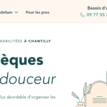
Besoin d'
dvitam
Pour les pros
09 77 55 
 familles
HABILITÉES
À CHANTILLY
gagements
sèques
 dans la presse
stion ?
 douceur
ez notre FAQ
lus abordable d'organiser les