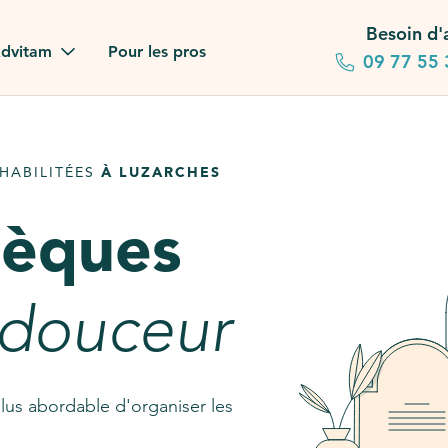
Besoin d'
dvitam
Pour les pros
09 77 55 
 familles
HABILITÉES
À LUZARCHES
gagements
sèques
 dans la presse
stion ?
 douceur
ez notre FAQ
lus abordable d'organiser les