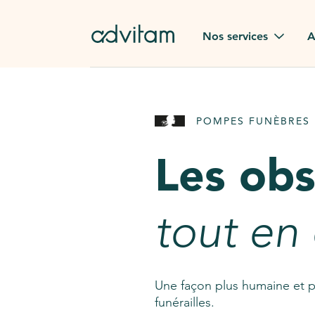
Aller au contenu principal
Nos services
A
Obsèques
Avis des
POMPES FUNÈBRES 
Rapatriement à
Nos en
l'étranger
Les ob
Advitam
Pierre tombale
Une que
tout en
Fleurs de deuil
Consult
AssistGPT
Nos services en plus
Une façon plus humaine et p
funérailles.