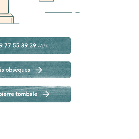
9 77 55 39 39 -
7j/7
is obsèques
pierre tombale