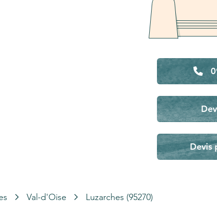
0
Dev
Devis 
es
Val-d'Oise
Luzarches (95270)