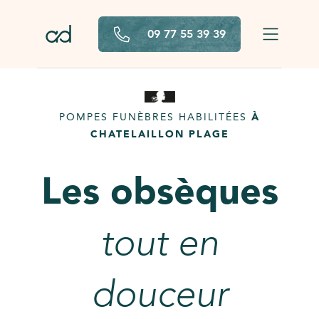
Aller au contenu principal
09 77 55 39 39
POMPES FUNÈBRES HABILITÉES
À
CHATELAILLON PLAGE
Les obsèques
tout en
douceur