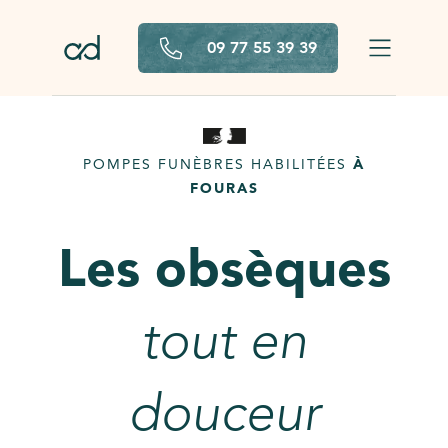
Aller au contenu principal
09 77 55 39 39
POMPES FUNÈBRES HABILITÉES
À
FOURAS
Les obsèques
tout en
douceur