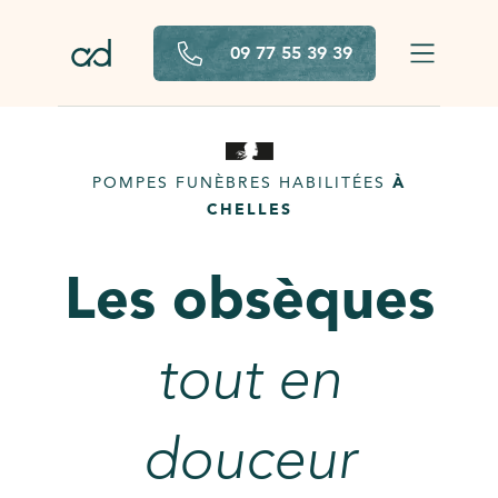
Aller au contenu principal
09 77 55 39 39
POMPES FUNÈBRES HABILITÉES
À
CHELLES
Les obsèques
tout en
douceur