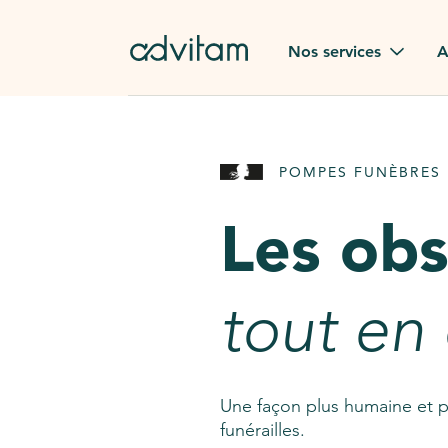
Aller au contenu principal
Nos services
A
Obsèques
Avis des
POMPES FUNÈBRES 
Rapatriement à
Nos en
l'étranger
Les ob
Advitam
Pierre tombale
Une que
tout en
Fleurs de deuil
Consult
AssistGPT
Nos services en plus
Une façon plus humaine et p
funérailles.