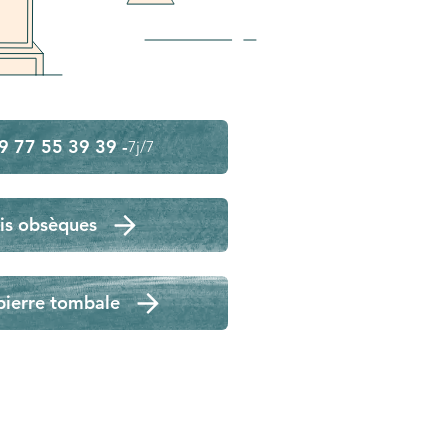
9 77 55 39 39 -
7j/7
is obsèques
pierre tombale