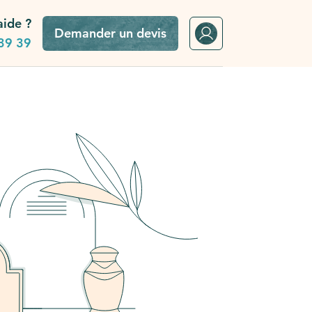
aide ?
Demander un devis
39 39