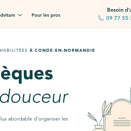
Besoin d'
dvitam
Pour les pros
09 77 55 
 familles
HABILITÉES
À CONDE-EN-NORMANDIE
gagements
sèques
 dans la presse
stion ?
 douceur
ez notre FAQ
lus abordable d'organiser les