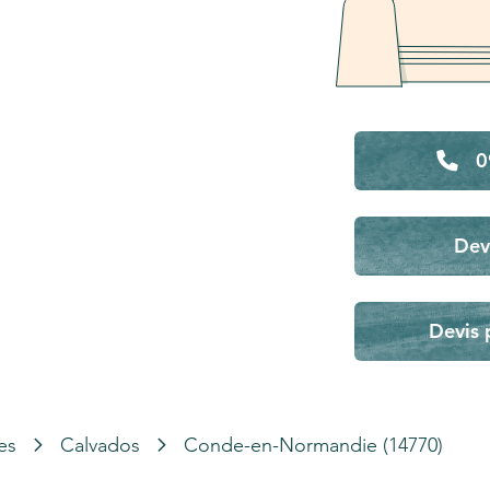
0
Dev
Devis 
es
Calvados
Conde-en-Normandie (14770)