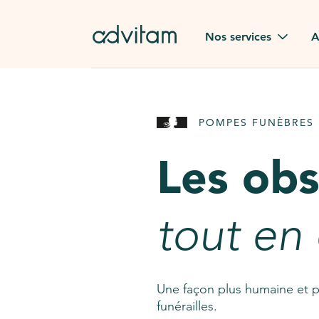
Aller au contenu principal
Nos services
A
Obsèques
Avis des
POMPES FUNÈBRES 
Rapatriement à
Nos en
l'étranger
Les ob
Advitam
Pierre tombale
Une que
tout en
Fleurs de deuil
Consult
AssistGPT
Nos services en plus
Une façon plus humaine et p
funérailles.