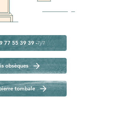
9 77 55 39 39 -
7j/7
is obsèques
pierre tombale