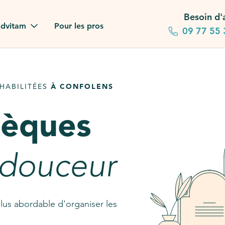
Besoin d'
dvitam
Pour les pros
09 77 55 
 familles
HABILITÉES
À CONFOLENS
gagements
sèques
 dans la presse
stion ?
 douceur
ez notre FAQ
lus abordable d'organiser les