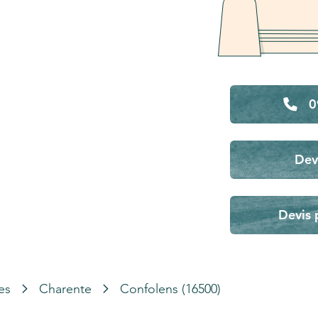
0
Dev
Devis 
es
Charente
Confolens (16500)