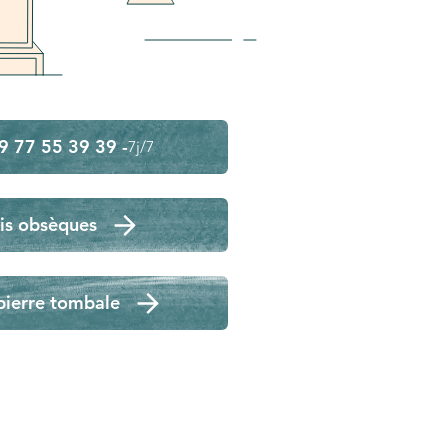
9 77 55 39 39 -
7j/7
is obsèques
pierre tombale