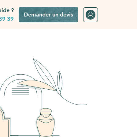
aide ?
Demander un devis
39 39