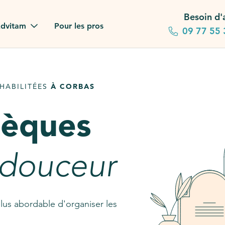
Besoin d'
dvitam
Pour les pros
09 77 55 
 familles
HABILITÉES
À CORBAS
gagements
sèques
 dans la presse
stion ?
 douceur
ez notre FAQ
lus abordable d'organiser les