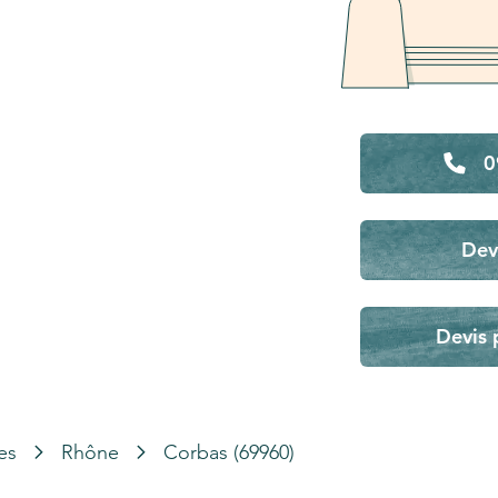
0
Dev
Devis 
es
Rhône
Corbas (69960)