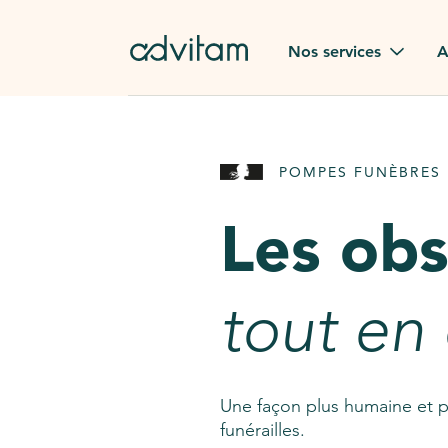
Aller au contenu principal
Nos services
A
Obsèques
Avis des
POMPES FUNÈBRES 
Rapatriement à
Nos en
l'étranger
Les ob
Advitam
Pierre tombale
Une que
tout en
Fleurs de deuil
Consult
AssistGPT
Nos services en plus
Une façon plus humaine et p
funérailles.