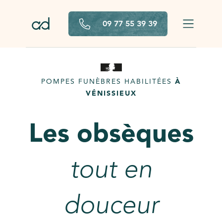
Aller au contenu principal
09 77 55 39 39
POMPES FUNÈBRES HABILITÉES
À
VÉNISSIEUX
Les obsèques
tout en
douceur