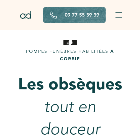
Aller au contenu principal
09 77 55 39 39
POMPES FUNÈBRES HABILITÉES
À
CORBIE
Les obsèques
tout en
douceur