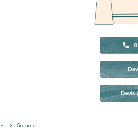
0
Dev
Devis 
es
Somme