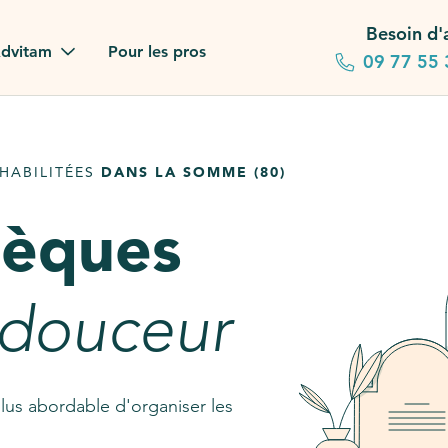
Besoin d'
dvitam
Pour les pros
09 77 55 
 familles
HABILITÉES
DANS LA SOMME (80)
gagements
sèques
 dans la presse
stion ?
 douceur
ez notre FAQ
lus abordable d'organiser les