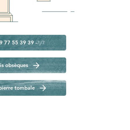
9 77 55 39 39 -
7j/7
is obsèques
pierre tombale