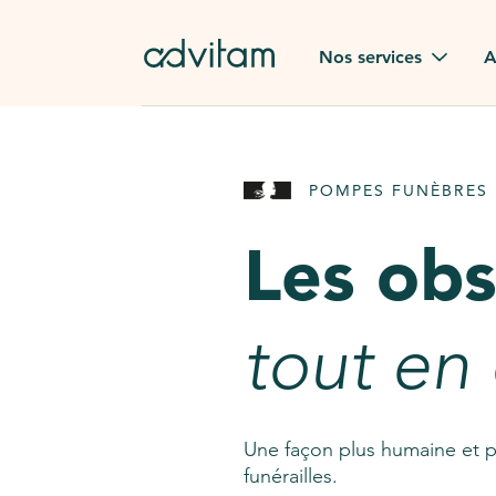
Aller au contenu principal
Nos services
A
Obsèques
Avis des
POMPES FUNÈBRES 
Rapatriement à
Nos en
l'étranger
Les ob
Advitam
Pierre tombale
Une que
tout en
Fleurs de deuil
Consult
AssistGPT
Nos services en plus
Une façon plus humaine et p
funérailles.