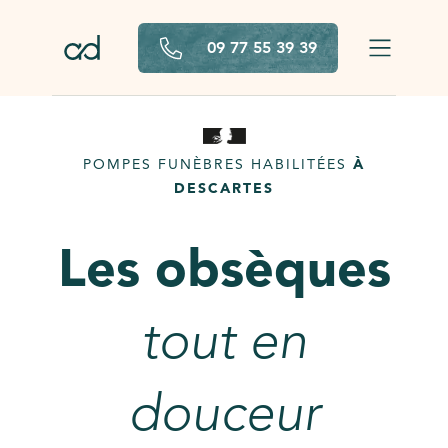
Aller au contenu principal
09 77 55 39 39
POMPES FUNÈBRES HABILITÉES
À
DESCARTES
Les obsèques
tout en
douceur