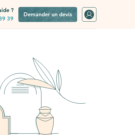
aide ?
Demander un devis
39 39