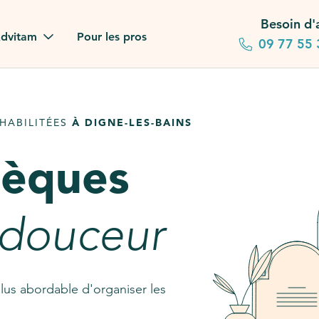
Besoin d'
dvitam
Pour les pros
09 77 55 
 familles
HABILITÉES
À DIGNE-LES-BAINS
gagements
sèques
 dans la presse
stion ?
 douceur
ez notre FAQ
lus abordable d'organiser les