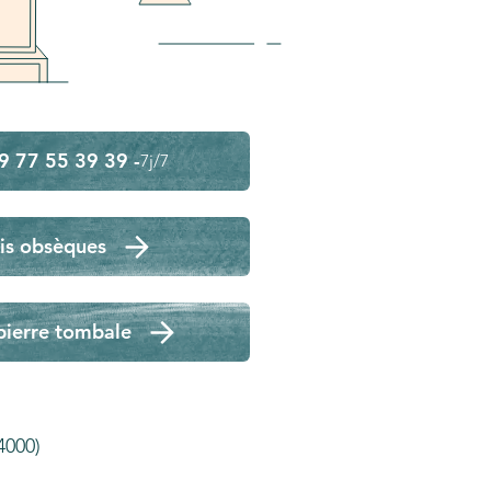
9 77 55 39 39 -
7j/7
is obsèques
pierre tombale
4000)