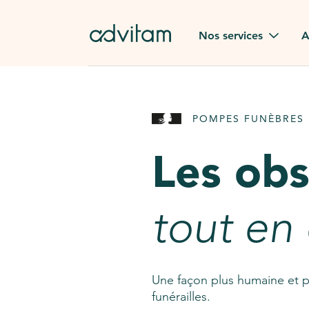
Aller au contenu principal
Nos services
A
Obsèques
Avis des
POMPES FUNÈBRES 
Rapatriement à
Nos en
l'étranger
Les ob
Advitam
Pierre tombale
Une que
tout en
Fleurs de deuil
Consult
AssistGPT
Nos services en plus
Une façon plus humaine et p
funérailles.