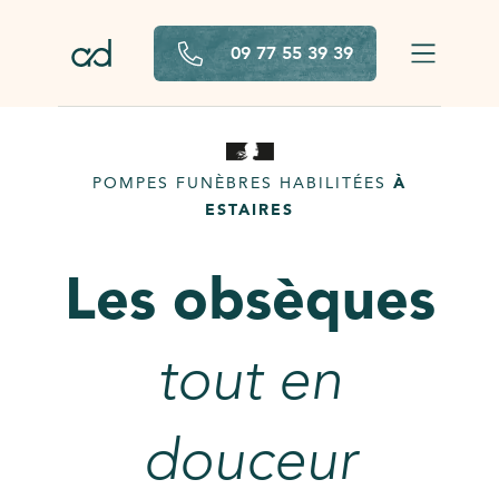
Aller au contenu principal
09 77 55 39 39
POMPES FUNÈBRES HABILITÉES
À
ESTAIRES
Les obsèques
tout en
douceur