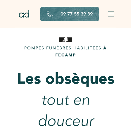
Aller au contenu principal
09 77 55 39 39
POMPES FUNÈBRES HABILITÉES
À
FÉCAMP
Les obsèques
tout en
douceur