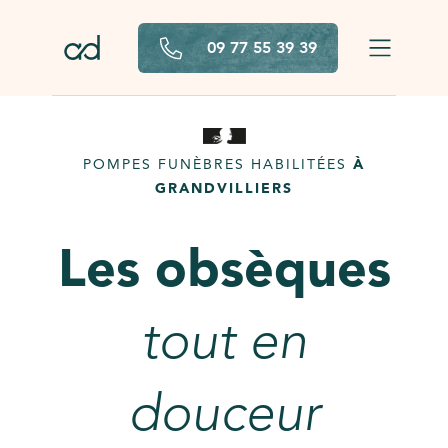
Aller au contenu principal
09 77 55 39 39
POMPES FUNÈBRES HABILITÉES
À
GRANDVILLIERS
Les obsèques
tout en
douceur