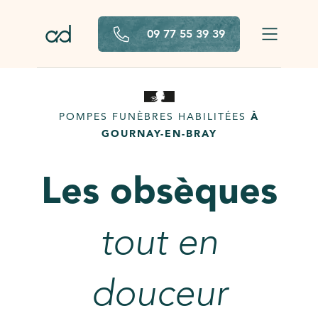
Aller au contenu principal
09 77 55 39 39
POMPES FUNÈBRES HABILITÉES
À
GOURNAY-EN-BRAY
Les obsèques
tout en
douceur