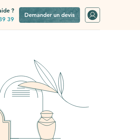
aide ?
Demander un devis
39 39