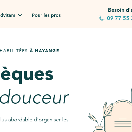
Besoin d'
dvitam
Pour les pros
09 77 55 
 familles
HABILITÉES
À HAYANGE
gagements
sèques
 dans la presse
stion ?
 douceur
ez notre FAQ
lus abordable d'organiser les