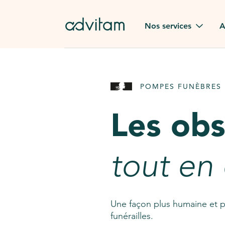
Aller au contenu principal
Nos services
A
Obsèques
Avis des
POMPES FUNÈBRES 
Rapatriement à
Nos en
l'étranger
Les ob
Advitam
Pierre tombale
Une que
tout en
Fleurs de deuil
Consult
AssistGPT
Nos services en plus
Une façon plus humaine et p
funérailles.