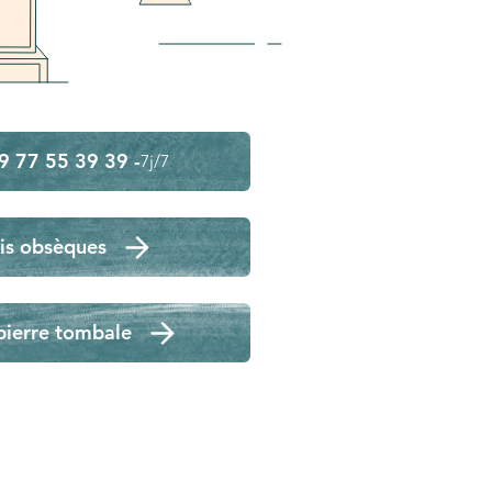
9 77 55 39 39 -
7j/7
is obsèques
pierre tombale