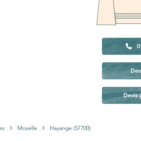
0
Dev
Devis 
es
Moselle
Hayange (57700)