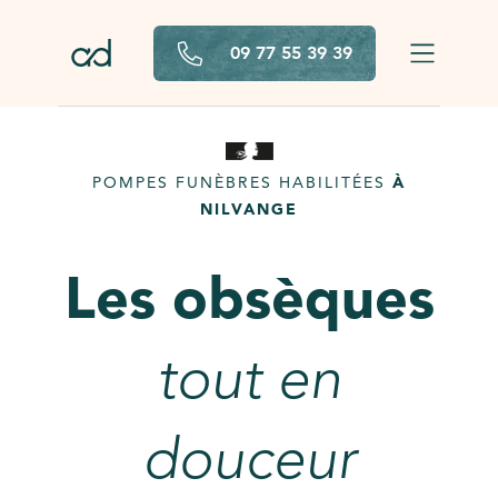
Aller au contenu principal
09 77 55 39 39
POMPES FUNÈBRES HABILITÉES
À
NILVANGE
Les obsèques
tout en
douceur