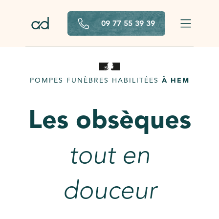
Aller au contenu principal
09 77 55 39 39
POMPES FUNÈBRES HABILITÉES
À HEM
Les obsèques
tout en
douceur