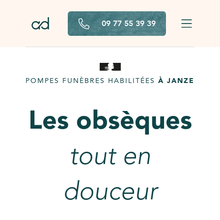
Aller au contenu principal
09 77 55 39 39
POMPES FUNÈBRES HABILITÉES
À JANZE
Les obsèques
tout en
douceur