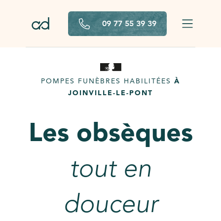
Aller au contenu principal
09 77 55 39 39
POMPES FUNÈBRES HABILITÉES
À
JOINVILLE-LE-PONT
Les obsèques
tout en
douceur