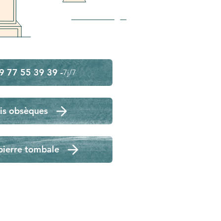
9 77 55 39 39 -
7j/7
is obsèques
pierre tombale