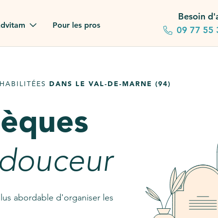
Besoin d'
dvitam
Pour les pros
09 77 55 
 familles
HABILITÉES
DANS LE VAL-DE-MARNE (94)
gagements
sèques
 dans la presse
stion ?
 douceur
ez notre FAQ
lus abordable d'organiser les