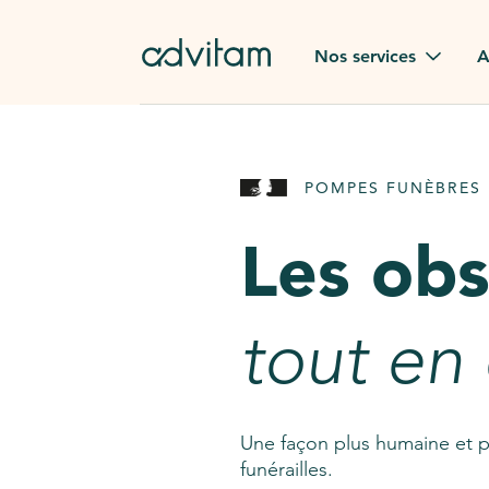
Aller au contenu principal
Nos services
A
Obsèques
Avis des
POMPES FUNÈBRES 
Rapatriement à
Nos en
l'étranger
Les ob
Advitam
Pierre tombale
Une que
tout en
Fleurs de deuil
Consult
AssistGPT
Nos services en plus
Une façon plus humaine et p
funérailles.