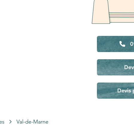
0
Dev
Devis 
es
Val-de-Marne